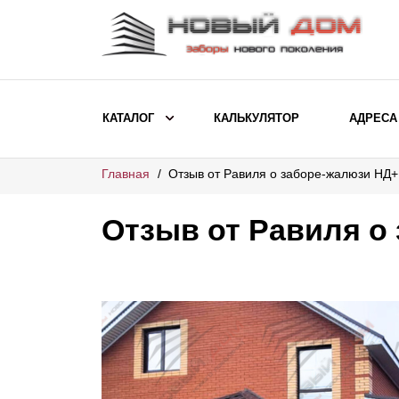
КАТАЛОГ
КАЛЬКУЛЯТОР
АДРЕСА
Главная
Отзыв от Равиля о заборе-жалюзи НД+
ВЫБОР ПО МОДЕЛИ
Заборы Ранчо
Отзыв от Равиля о
Заборы Хай-тек
Заборы Классика
Заборы Жалюзи
ВЫБОР ПО НАЗНАЧЕНИЮ
Заборы и ограждения для детских
садов