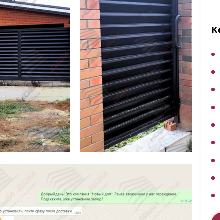
ВЫБОР ПО ХАРАКТЕРИСТИКАМ
Горизонтальные заборы
К
Высокие заборы
Красивые, дизайнерские заборы
ВЫБОР ПО СПОСОБУ МОНТАЖА
Заборы под ключ
Готовые заборы
Комплекты заборов-лего "сделай сам"
Быстровозводимые заборы