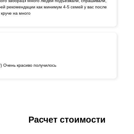
акого забора👍 Много людей подъезжали, спрашивали,
 моей рекомендации как минимум 4-5 семей у вас после
 круче на много
!) Очень красиво получилось
Расчет стоимости