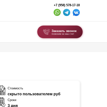
+7 (958) 578-17-18
Заказать звонок
позвоним за наш счет
ВЫБОР ПО ТИПУ
Модульные заборы и ограждения
Комбинированные заборы
Секционные заборы
ВОРОТА И КАЛИТКИ
Стоимость
скрыто пользователем руб
Ворота откатные
Сроки
Ворота распашные
3 дня
Ворота складные гармошка