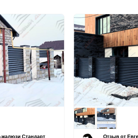
е-жалюзи Стандарт
Отзыв от Евг