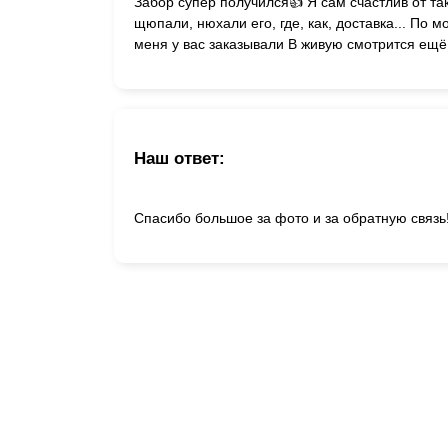
Забор супер получился👍 Я сам счастлив от т
щюпали, нюхали его, где, как, доставка... По
меня у вас заказывали В живую смотрится ещё
Наш ответ:
Спасибо большое за фото и за обратную связь