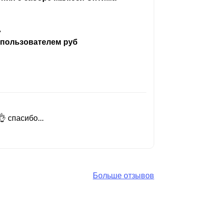
ь
 пользователем руб
 спасибо...
Добрый день
Читать вес
Больше отзывов