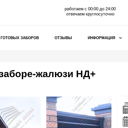
работаем с 00:00 до 24:00
отвечаем круглосуточно
 ГОТОВЫХ ЗАБОРОВ
ОТЗЫВЫ
ИНФОРМАЦИЯ
ВЫБОР ПО МАТЕРИАЛУ
Заборы с кирпичными столбами
 заборе-жалюзи НД+
Заборы из евроштакетника
горизонтального
Металлические заборы для дачи
Забор жалюзи с кирпичными столбами
Металлические заборы
Металлические ограждения