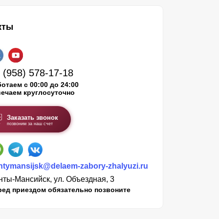
кты
 (958) 578-17-18
отаем с 00:00 до 24:00
вечаем круглосуточно
Заказать звонок
позвоним за наш счет
ntymansijsk@delaem-zabory-zhalyuzi.ru
нты-Мансийск, ул. Объездная, 3
ред приездом обязательно позвоните