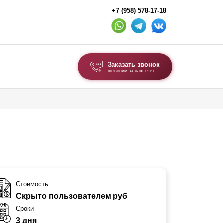
+7 (958) 578-17-18
Заказать звонок
позвоним за наш счет
ВЫБОР ПО ТИПУ
Модульные заборы и ограждения
Комбинированные заборы
Секционные заборы
ВОРОТА И КАЛИТКИ
Стоимость
Скрыто пользователем руб
Ворота откатные
Сроки
Ворота распашные
3 дня
Ворота складные гармошка