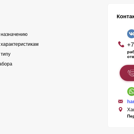
Конта
 назначению
+7
 характеристикам
раб
 типу
от
абора
ha
Ха
Пе