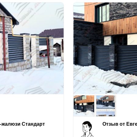
е-жалюзи Стандарт
Отзыв от Евг