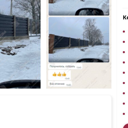
ВЫБОР ПО ХАРАКТЕРИСТИКАМ
Горизонтальные заборы
К
Высокие заборы
Красивые, дизайнерские заборы
ВЫБОР ПО СПОСОБУ МОНТАЖА
Заборы под ключ
Готовые заборы
Комплекты заборов-лего "сделай сам"
Быстровозводимые заборы