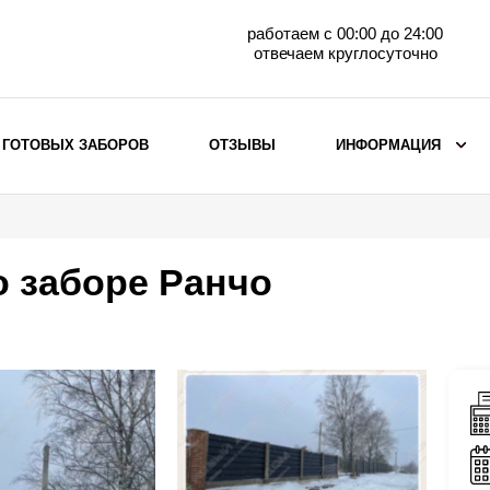
работаем с 00:00 до 24:00
отвечаем круглосуточно
 ГОТОВЫХ ЗАБОРОВ
ОТЗЫВЫ
ИНФОРМАЦИЯ
ВЫБОР ПО МАТЕРИАЛУ
Заборы с кирпичными столбами
о заборе Ранчо
Заборы из евроштакетника
горизонтального
Металлические заборы для дачи
Забор жалюзи с кирпичными столбами
Металлические заборы
Металлические ограждения