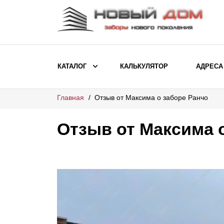
КАТАЛОГ
КАЛЬКУЛЯТОР
АДРЕСА
Главная
Отзыв от Максима о заборе Ранчо
ВЫБОР ПО МОДЕЛИ
Заборы Ранчо
Отзыв от Максима 
Заборы Хай-тек
Заборы Классика
Заборы Жалюзи
ВЫБОР ПО НАЗНАЧЕНИЮ
Заборы и ограждения для детских
садов