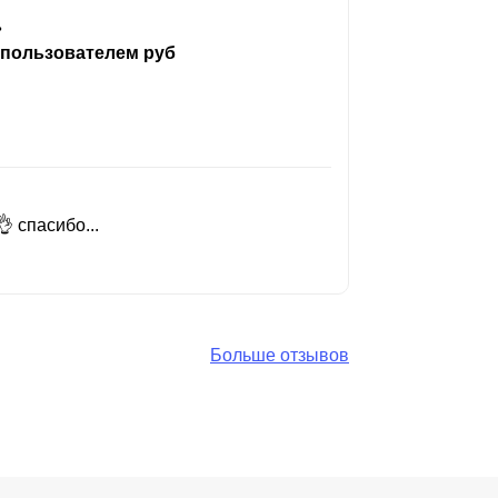
ь
 пользователем руб
 спасибо...
Добрый день
Читать вес
Больше отзывов