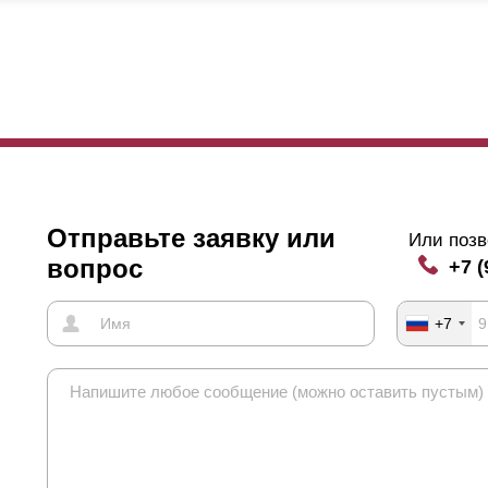
ло сказано выше. На картинке выше продемонстрировано, о каком 
бора с улицы, взгляд можно направить исключительно вверх, тогда 
хняя часть постройки, и то, только в том случае, если забор распол
взгляд получится направить вниз, на землю улицы, в этом случае мо
 нет. Таким образом, получается, что любопытный прохожий участок
етить.
меняя нахлест, можно изменять угол обзора. Вполне достаточно 
обы полностью скрыть ваш участок. Но бывает, что хочется изменит
Отправьте заявку или
то сделать нахлест.
Или позв
вопрос
+7 (
+7