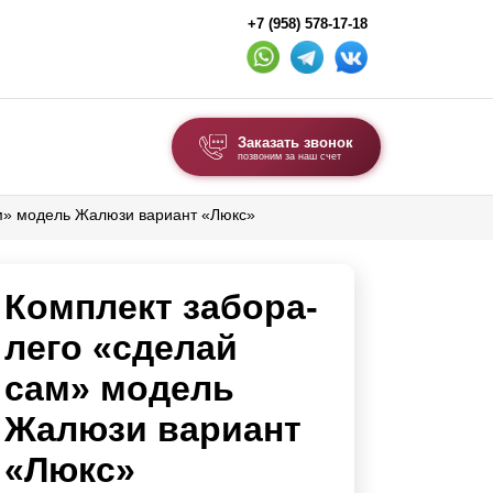
+7 (958) 578-17-18
Заказать звонок
позвоним за наш счет
ам» модель Жалюзи вариант «Люкс»
ВЫБОР ПО ТИПУ
Модульные заборы и ограждения
Комплект забора-
Комбинированные заборы
Секционные заборы
лего «сделай
сам» модель
ВОРОТА И КАЛИТКИ
Жалюзи вариант
Ворота откатные
«Люкс»
Ворота распашные
Ворота складные гармошка