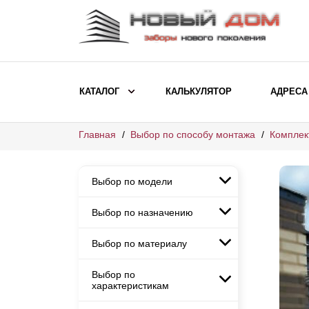
КАТАЛОГ
КАЛЬКУЛЯТОР
АДРЕСА
Главная
Выбор по способу монтажа
Комплек
ВЫБОР ПО МОДЕЛИ
Заборы Ранчо
Выбор по модели
Заборы Хай-тек
Заборы Классика
Выбор по назначению
Заборы Ранчо
Заборы Жалюзи
Заборы Хай-тек
Выбор по материалу
Заборы и ограждения для
Заборы Классика
детских садов
ВЫБОР ПО НАЗНАЧЕНИЮ
Заборы Жалюзи
Выбор по
Заборы с кирпичными столбами
Заборы для дачи
характеристикам
Заборы и ограждения для детских
Заборы из евроштакетника
Элитные заборы для коттеджей
садов