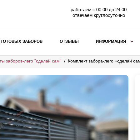
работаем с 00:00 до 24:00
отвечаем круглосуточно
 ГОТОВЫХ ЗАБОРОВ
ОТЗЫВЫ
ИНФОРМАЦИЯ
ты заборов-лего "сделай сам"
Комплект забора-лего «сделай с
ВЫБОР ПО МАТЕРИАЛУ
Заборы с кирпичными столбами
Заборы из евроштакетника
горизонтального
Металлические заборы для дачи
Забор жалюзи с кирпичными столбами
Металлические заборы
Металлические ограждения