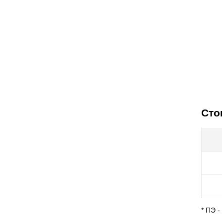
Сто
* ПЭ 