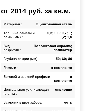
Каркасы ворот
от 2014 руб. за кв.м.
Калитки
Входные группы
Материал :
Оцинкованная сталь
Толщина ламели и
0,5; 0,6; 0,7; 1;
ВСЕ ДЛЯ ЗАБОРА
рамы (мм) :
1,2; 1,5
Панели для забора
Вид
Порошковая окраска;
покрытия :
полиэстер
Глубина секции (мм) :
50; 60; 80
Ламели :
в комплекте
Боковой и верхний профили
в
:
комплекте
Центральная усиливающая
опционно
планка :
Заклепки в цвет забора :
есть