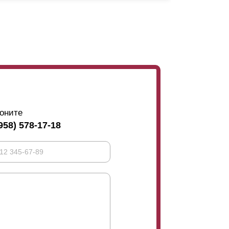
угле обзора говорится. При просматривании
взору будет доступно небо или, максимум,
ожен близко к ней. А если смотреть из двора,
жно увидеть, есть ли кто-то за забором или
 не увидит, а вы этого же прохожего можете
размещения
ламелей
встык (без нахлеста),
ь обзор с внешней стороны. Тогда имеет
оните
958) 578-17-18