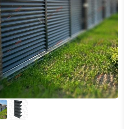
ВЫБОР ПО ХАРАКТЕРИСТИКАМ
Горизонтальные заборы
Высокие заборы
Красивые, дизайнерские заборы
ВЫБОР ПО СПОСОБУ МОНТАЖА
Заборы под ключ
Готовые заборы
Комплекты заборов-лего "сделай сам"
Быстровозводимые заборы