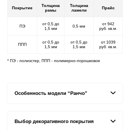
Толщина
Толщина
Покрытие
Прайс
рамы
ламели
от 0,5 до
от 942
ПЭ
0,5 мм
1,5 мм
руб. кв.м.
от 0,5 до
от 0,5 до
от 1039
ППП
1,5 мм
1,5 мм
руб. кв.м.
* ПЭ - полиэстер, ППП - полимерно-порошковое
Особенность модели “Ранчо”
Собирая забор этой модели вы почувствуете себя
Выбор декоративного покрытия
подростком, собирающим конструктор, легкость и