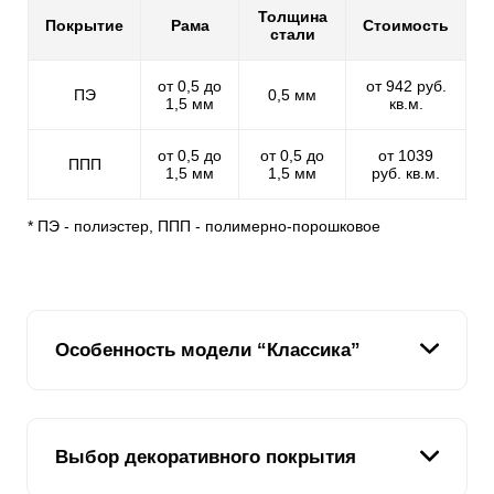
Толщина
Покрытие
Рама
Стоимость
стали
от 0,5 до
от 942 руб.
ПЭ
0,5 мм
1,5 мм
кв.м.
от 0,5 до
от 0,5 до
от 1039
ППП
1,5 мм
1,5 мм
руб. кв.м.
* ПЭ - полиэстер, ППП - полимерно-порошковое
Особенность модели “Классика”
Уникальная особенность модели – это вертикальное
Выбор декоративного покрытия
расположение
ламелей
. Ведь если есть модель
«Ранчо»,
ламели
которой имитируют горизонтально